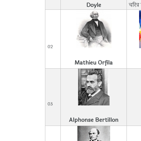
Doyle
चरित्
02
Mathieu Orfila
03
Alphonse Bertillon