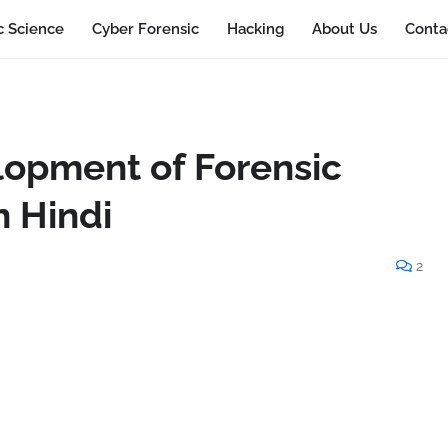
c Science
Cyber Forensic
Hacking
About Us
Conta
lopment of Forensic
n Hindi
2