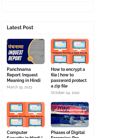
Latest Post
Panchnama
How to encrypt a
Report: Inquest
file | how to
Meaning in Hindi
password protect
a zip file
March 19, 2023
October 04, 2022
Computer
Phases of Digital